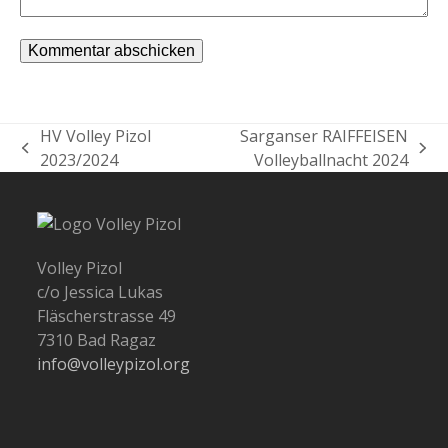
HV Volley Pizol
Sarganser RAIFFEISEN
vorheriger
Nächster
2023/2024
Volleyballnacht 2024
Beitrag:
Beitrag:
Volley Pizol
c/o Jessica Lukas
Fläscherstrasse 49
7310 Bad Ragaz
info@volleypizol.org