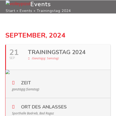
Open
Close
Skip
Events
to
Start
»
Events
»
Trainingstag 2024
mobile
mobile
content
menu
menu
SEPTEMBER, 2024
21
TRAININGSTAG 2024
SEP
(ganztägig: Samstag)
ZEIT
ganztägig (Samstag)
ORT DES ANLASSES
Sporthalle Badrieb, Bad Ragaz