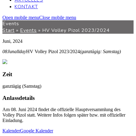
AKTUELLES
KONTAKT
Open mobile menu
Close mobile menu
Events
Start
»
Events
»
HV Volley Pizol 2023/2024
Juni, 2024
08
Jun
allday
HV Volley Pizol 2023/2024
(ganztägig: Samstag)
Zeit
ganztägig (Samstag)
Anlassdetails
Am 08. Juni 2024 findet die offizielle Hauptversammlung des
Volley Pizol statt. Weitere Infos folgen später bzw. mit offizieller
Einladung.
Kalender
Google Kalender