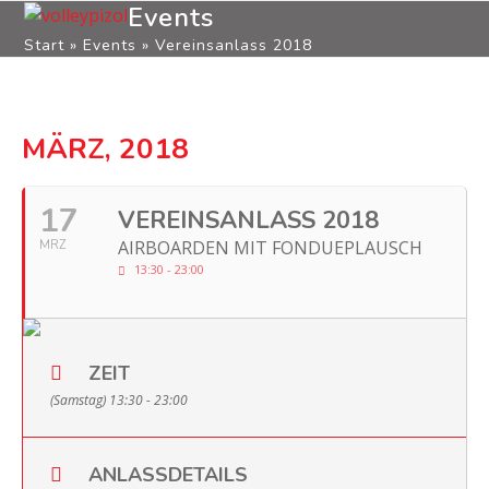
Open
Close
Skip
Events
to
Start
»
Events
»
Vereinsanlass 2018
mobile
mobile
content
menu
menu
MÄRZ, 2018
17
VEREINSANLASS 2018
AIRBOARDEN MIT FONDUEPLAUSCH
MRZ
13:30 - 23:00
ZEIT
(Samstag) 13:30 - 23:00
ANLASSDETAILS