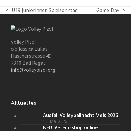
U19 Juniorinnen Spielsonntag
Game-Day
vorheriger
Nächster
Beitrag:
Beitrag:
Volley Pizol
c/o Jessica Lukas
Fläscherstrasse 49
7310 Bad Ragaz
info@volleypizol.org
Aktuelles
Ausfall Volleyballnacht Mels 2026
13. Mai 2026
NEU: Vereinsshop online