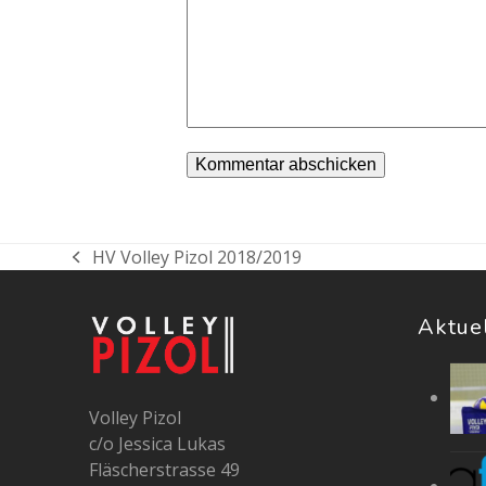
HV Volley Pizol 2018/2019
vorheriger
Beitrag:
Aktue
Volley Pizol
c/o Jessica Lukas
Fläscherstrasse 49