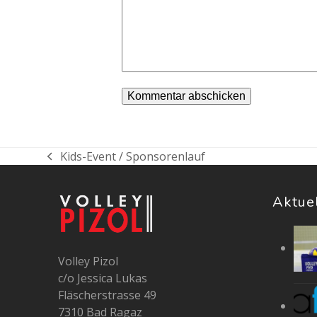
Kids-Event / Sponsorenlauf
vorheriger
Beitrag:
Aktue
Volley Pizol
c/o Jessica Lukas
Fläscherstrasse 49
7310 Bad Ragaz