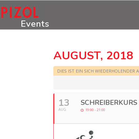
Skip
HOME
TEAMS
ÜBER UNS
SPORT-VEREIN-T
A
to
content
Events
AUGUST, 2018
DIES IST EIN SICH WIEDERHOLENDER 
13
SCHREIBERKURS
AUG
19:00 - 21:00