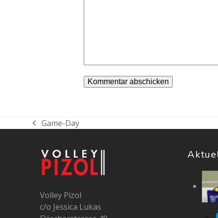
Game-Day
vorheriger
Beitrag:
Aktue
Volley Pizol
c/o Jessica Lukas