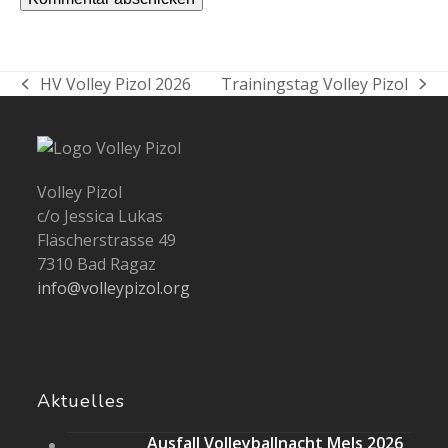
HV Volley Pizol 2026
Trainingstag Volley Pizol
vorheriger
Nächster
Beitrag:
Beitrag:
Volley Pizol
c/o Jessica Lukas
Fläscherstrasse 49
7310 Bad Ragaz
info@volleypizol.org
Aktuelles
Ausfall Volleyballnacht Mels 2026