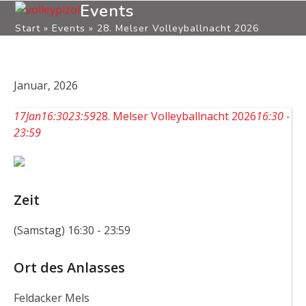
Open
Close
Skip
Events
to
Start
»
Events
»
28. Melser Volleyballnacht 2026
mobile
mobile
content
menu
menu
Januar, 2026
17
Jan
16:30
23:59
28. Melser Volleyballnacht 2026
16:30 -
23:59
Zeit
(Samstag) 16:30 - 23:59
Ort des Anlasses
Feldacker Mels