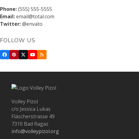
Phone:
(555) 555-5555
Email:
email@total.com
Twitter:
@envato
FOLLOW US
Facebook
Pinterest
Twitter
YouTube
RSS
(deprecated)
Volley Pizol
c/o Jessica Lukas
Fläscherstrasse 49
7310 Bad Ragaz
info@volleypizol.org